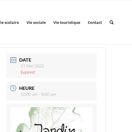
ie scolaire
Vie sociale
Vie touristique
Contact
DATE
21 Mai 2022
Expired!
HEURE
10:00 am - 8:00 pm