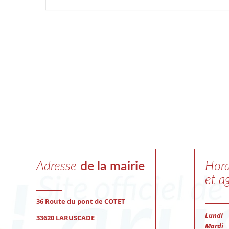
Adresse
de la mairie
Hora
et a
36 Route du pont de COTET
Lun
33620 LARUSCADE
Mardi
8