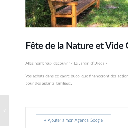
Fête de la Nature et Vide 
Allez nombreux découvrir « Le Jardin d’Oreda ».
Vos achats dans ce cadre bucolique financeront des actions
pour des aidants familiaux.
Louise Weber, un
concert au son du
ukulélé
+ Ajouter à mon Agenda Google